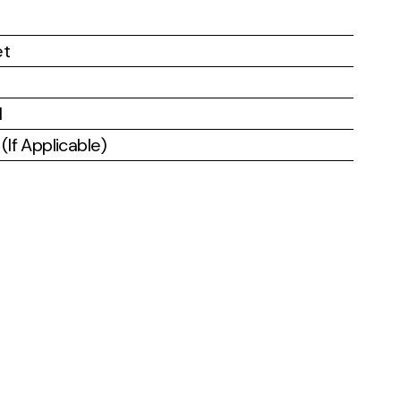
et
l
If Applicable)