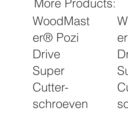
More Products:
WoodMast
W
er® Pozi
e
Drive
D
Super
S
Cutter-
Cu
schroeven
s