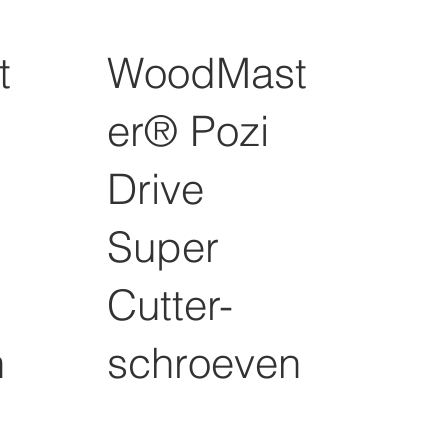
t
WoodMast
er® Pozi
Drive
Super
Cutter-
n
schroeven