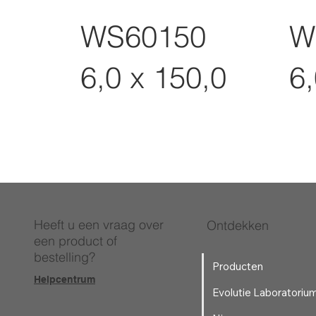
WS60150
W
6,0 x 150,0
6,
Heeft u een vraag over
Ontdekken
een product of
bestelling?
Producten
Helpcentrum
Evolutie Laboratoriu