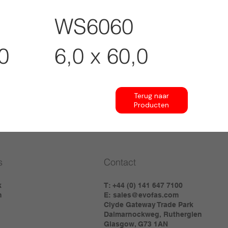
WS6060
0
6,0 x 60,0
Terug naar
Producten
s
Contact
k
T: +44 (0) 141 647 7100
m
E:
sales@evofas.com
Clyde Gateway Trade Park
Dalmarnockweg, Rutherglen
Glasgow, G73 1AN