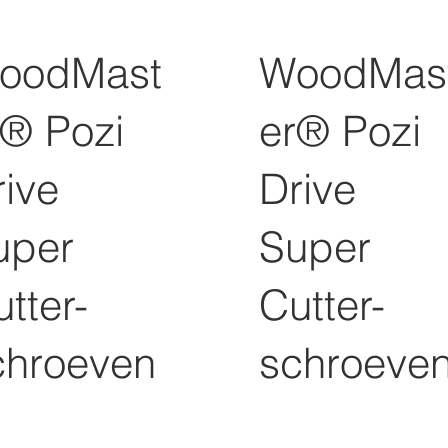
oodMast
WoodMas
r® Pozi
er® Pozi
rive
Drive
uper
Super
tter-
Cutter-
chroeven
schroeve