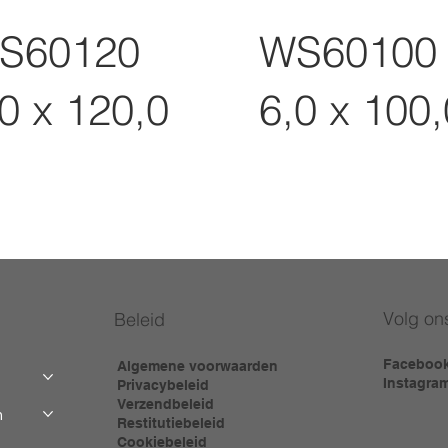
S60120
WS60100
0 x 120,0
6,0 x 100,
Volg on
Beleid
Faceboo
Algemene voorwaarden
Instagra
Privacybeleid
Verzendbeleid
m
Restitutiebeleid
Cookiebeleid