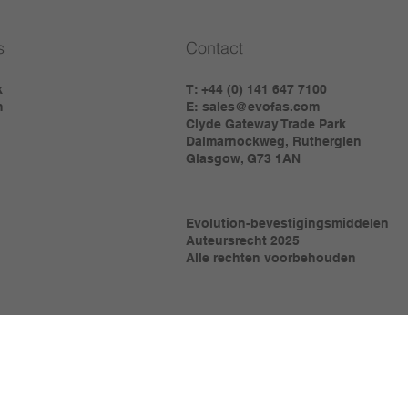
s
Contact
k
T: +44 (0) 141 647 7100
m
E:
sales@evofas.com
Clyde Gateway Trade Park
Dalmarnockweg, Rutherglen
Glasgow, G73 1AN
Evolution-bevestigingsmiddelen
Auteursrecht 2025
Alle rechten voorbehouden