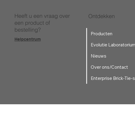
Heeft u een vraag over
Ontdekken
een product of
bestelling?
Producten
Helpcentrum
Evolutie Laboratoriu
Nieuws
Over ons/Contact
Enterprise Brick-Tie