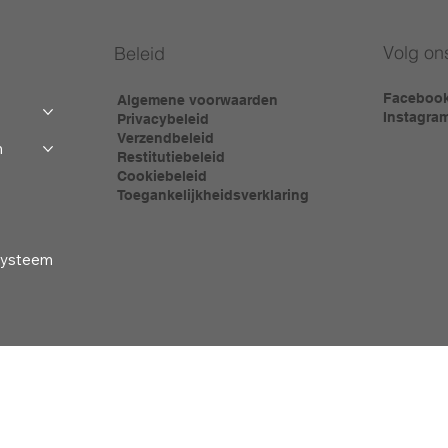
Volg on
Beleid
Faceboo
Algemene voorwaarden
Instagra
Privacybeleid
Verzendbeleid
m
Restitutiebeleid
Cookiebeleid
Toegankelijkheidsverklaring
-systeem