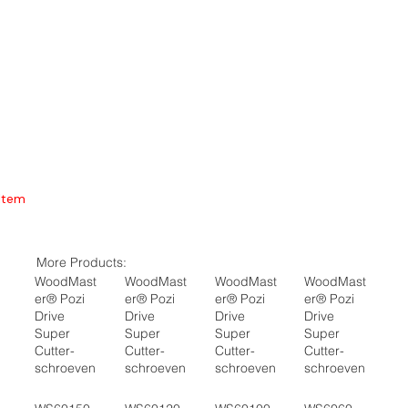
Item
More Products:
WoodMast
WoodMast
WoodMast
WoodMast
er® Pozi
er® Pozi
er® Pozi
er® Pozi
Drive
Drive
Drive
Drive
Super
Super
Super
Super
Cutter-
Cutter-
Cutter-
Cutter-
schroeven
schroeven
schroeven
schroeven