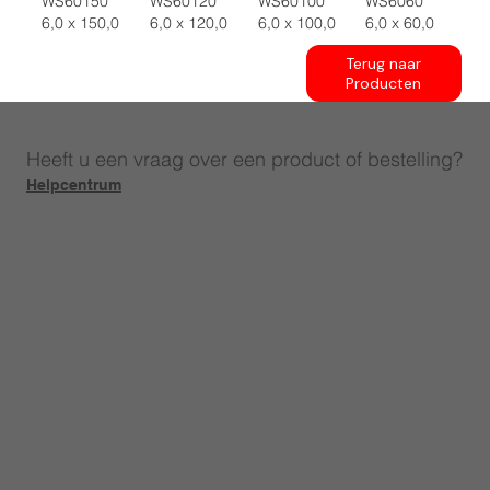
WS60150
WS60120
WS60100
WS6060
6,0 x 150,0
6,0 x 120,0
6,0 x 100,0
6,0 x 60,0
Terug naar
Producten
Heeft u een vraag over een product of bestelling?
Helpcentrum