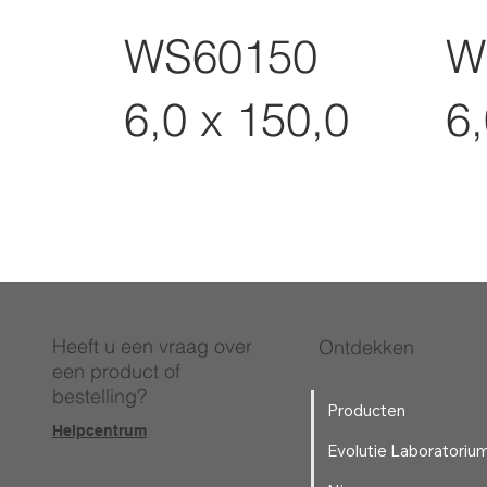
WS60150
W
6,0 x 150,0
6,
Heeft u een vraag over
Ontdekken
een product of
bestelling?
Producten
Helpcentrum
Evolutie Laboratoriu