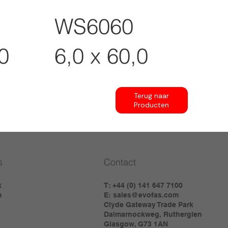
WS6060
0
6,0 x 60,0
Terug naar
Producten
s
Contact
k
T: +44 (0) 141 647 7100
m
E:
sales@evofas.com
Clyde Gateway Trade Park
Dalmarnockweg, Rutherglen
Glasgow, G73 1AN