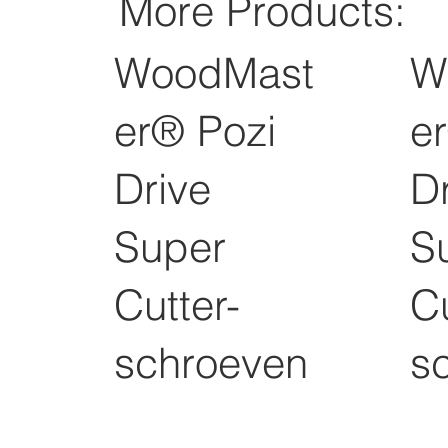
More Products:
WoodMast
W
er® Pozi
e
Drive
D
Super
S
Cutter-
Cu
schroeven
s