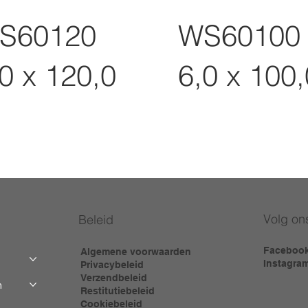
S60120
WS60100
0 x 120,0
6,0 x 100,
Volg on
Beleid
Faceboo
Algemene voorwaarden
Instagra
Privacybeleid
Verzendbeleid
m
Restitutiebeleid
Cookiebeleid