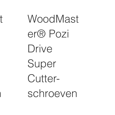
t
WoodMast
er® Pozi
Drive
Super
Cutter-
n
schroeven