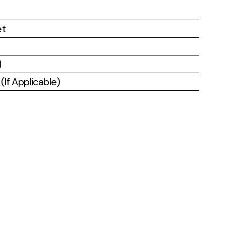
et
l
If Applicable)