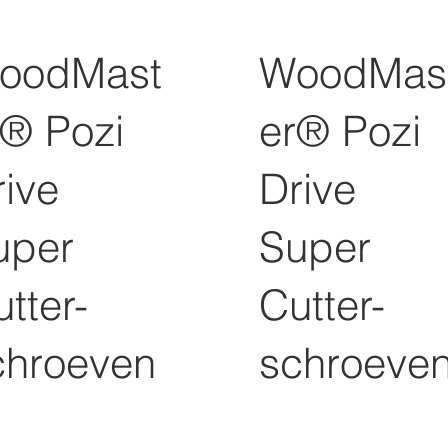
oodMast
WoodMas
r® Pozi
er® Pozi
rive
Drive
uper
Super
tter-
Cutter-
chroeven
schroeve