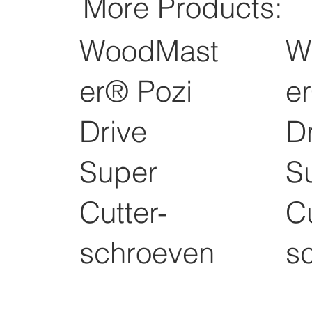
More Products:
WoodMast
W
er® Pozi
e
Drive
D
Super
S
Cutter-
Cu
schroeven
s