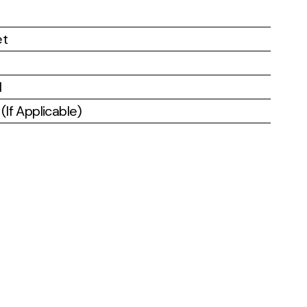
et
l
If Applicable)