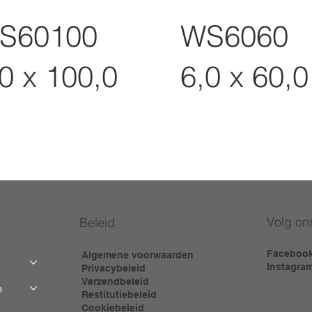
S60100
WS6060
0 x 100,0
6,0 x 60,0
Volg on
Beleid
Faceboo
Algemene voorwaarden
Instagra
Privacybeleid
Verzendbeleid
m
Restitutiebeleid
Cookiebeleid