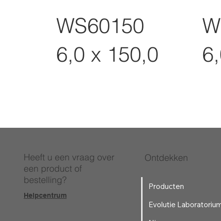
WS60150
W
6,0 x 150,0
6,
Heeft u een vraag over
Ontdekken
een product of
bestelling?
Producten
Helpcentrum
Evolutie Laboratoriu