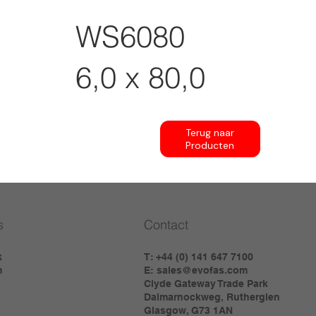
WS6080
6,0 x 80,0
Terug naar
Producten
s
Contact
k
T: +44 (0) 141 647 7100
m
E:
sales@evofas.com
Clyde Gateway Trade Park
Dalmarnockweg, Rutherglen
Glasgow, G73 1AN