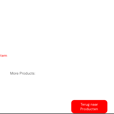
Item
More Products:
Terug naar
Producten