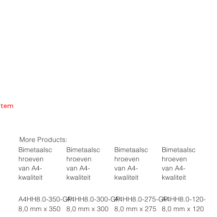
Item
More Products:
Bimetaalsc
Bimetaalsc
Bimetaalsc
Bimetaalsc
hroeven
hroeven
hroeven
hroeven
van A4-
van A4-
van A4-
van A4-
kwaliteit
kwaliteit
kwaliteit
kwaliteit
A4HH8.0-350-GP
A4HH8.0-300-GP
A4HH8.0-275-GP
A4HH8.0-120-GP
8,0 mm x 350
8,0 mm x 300
8,0 mm x 275
8,0 mm x 120