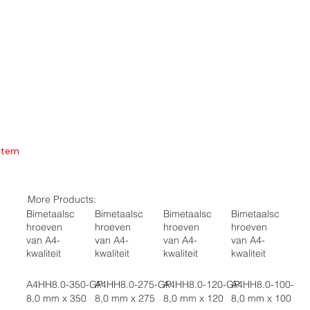
Item
More Products:
Bimetaalsc
Bimetaalsc
Bimetaalsc
Bimetaalsc
hroeven
hroeven
hroeven
hroeven
van A4-
van A4-
van A4-
van A4-
kwaliteit
kwaliteit
kwaliteit
kwaliteit
A4HH8.0-350-GP
A4HH8.0-275-GP
A4HH8.0-120-GP
A4HH8.0-100-GP
8,0 mm x 350
8,0 mm x 275
8,0 mm x 120
8,0 mm x 100