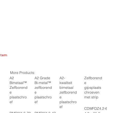
Item
More Products:
A2
A2 Grade
A2-
Zelfborend
Bimetaal™
Bi-metal™
kwaliteit
e
Zelfborend
zelfborend
bimetaal
gipsplaats
e
e
zelfborend
chroeven
plaatschro
plaatschro
e
met strip
ef
ef
plaatschro
ef
CDWFDZ4.2-65