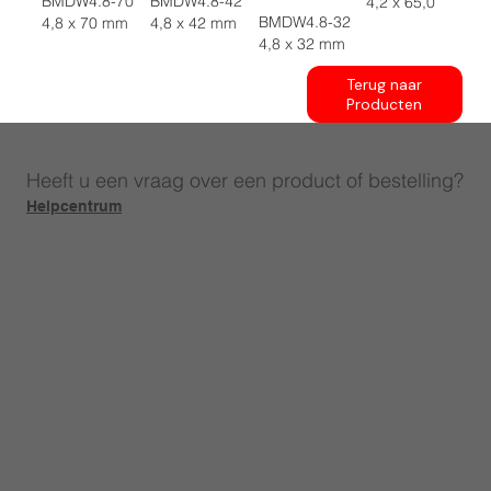
BMDW4.8-70
BMDW4.8-42
4,2 x 65,0
BMDW4.8-32
4,8 x 70 mm
4,8 x 42 mm
4,8 x 32 mm
Terug naar
Producten
Heeft u een vraag over een product of bestelling?
Helpcentrum