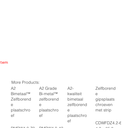
Item
More Products:
A2
A2 Grade
A2-
Zelfborend
Bimetaal™
Bi-metal™
kwaliteit
e
Zelfborend
zelfborend
bimetaal
gipsplaats
e
e
zelfborend
chroeven
plaatschro
plaatschro
e
met strip
ef
ef
plaatschro
ef
CDWFDZ4.2-65