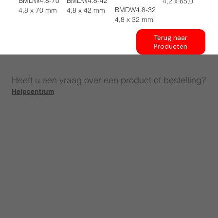
BMDW4.8-70
BMDW4.8-42
4,2 x 65,0
BMDW4.8-32
4,8 x 70 mm
4,8 x 42 mm
4,8 x 32 mm
Terug naar
Producten
Heeft u een vraag over een product of bestelling?
Helpcentrum