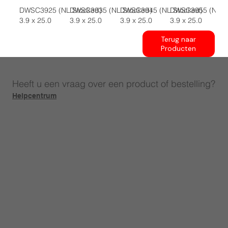
DWSC3925 (NL Stocked)
DWSC3935 (NL Stocked)
DWSC3945 (NL Stocked)
DWSC3955 (NL S
3.9 x 25.0
3.9 x 25.0
3.9 x 25.0
3.9 x 25.0
Terug naar
Producten
Heeft u een vraag over een product of bestelling?
Helpcentrum