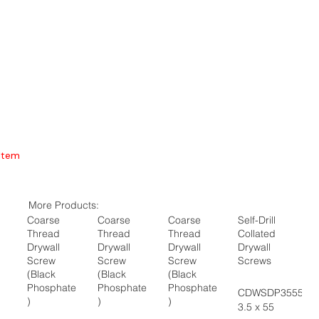
Item
More Products:
Coarse
Coarse
Coarse
Self-Drill
Thread
Thread
Thread
Collated
Drywall
Drywall
Drywall
Drywall
Screw
Screw
Screw
Screws
(Black
(Black
(Black
Phosphate
Phosphate
Phosphate
CDWSDP3555
)
)
)
3.5 x 55