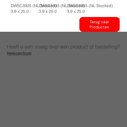
DWSC3925 (NL Stocked)
DWSC3935 (NL Stocked)
DWSC3955 (NL Stocked)
3.9 x 25.0
3.9 x 25.0
3.9 x 25.0
Terug naar
Producten
Heeft u een vraag over een product of bestelling?
Helpcentrum