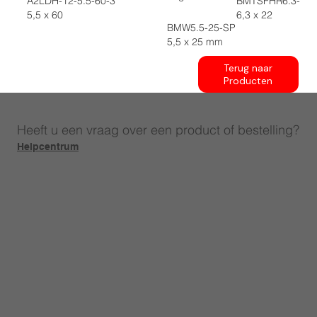
A2LDH-12-5.5-60-3
BMTSFHR6.3-22.
5,5 x 60
6,3 x 22
BMW5.5-25-SP
5,5 x 25 mm
Terug naar
Producten
Heeft u een vraag over een product of bestelling?
Helpcentrum