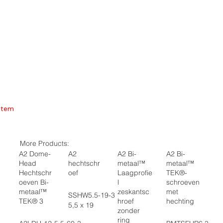
Item
More Products:
A2 Dome-
A2
A2 Bi-
A2 Bi-
Head
hechtschr
metaal™
metaal™
Hechtschr
oef
Laagprofie
TEK®-
oeven Bi-
l
schroeven
metaal™
zeskantsc
met
SSHW5.5-19-3
TEK® 3
hroef
hechting
5,5 x 19
zonder
ring