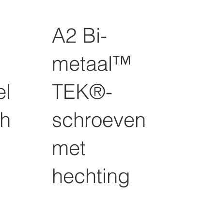
A2 Bi-
metaal™
el
TEK®-
ch
schroeven
met
hechting