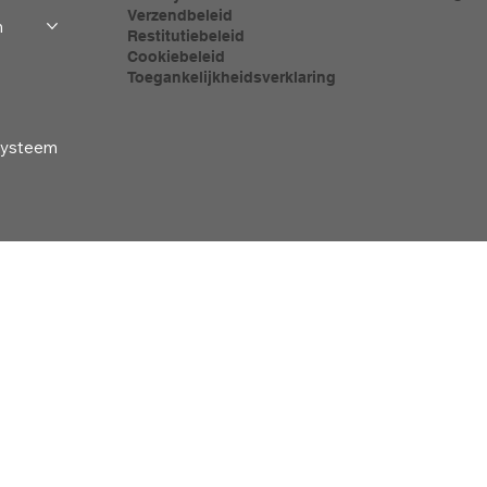
Verzendbeleid
m
Restitutiebeleid
Cookiebeleid
Toegankelijkheidsverklaring
-systeem