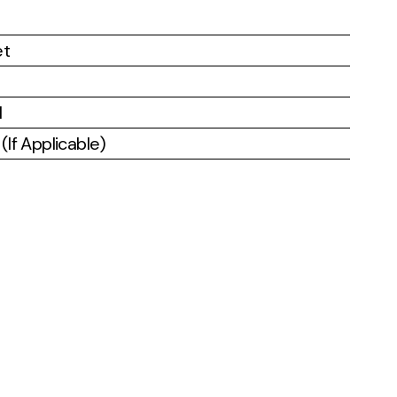
et
l
If Applicable)