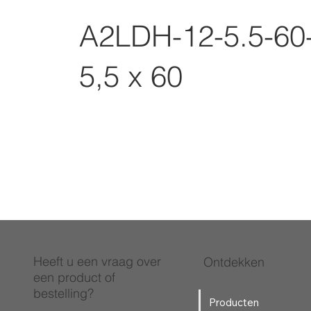
A2LDH-12-5.5-60
5,5 x 60
Heeft u een vraag over
Ontdekken
een product of
bestelling?
Producten