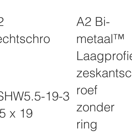
2
A2 Bi-
echtschro
metaal™
Laagprofi
zeskants
roef
SHW5.5-19-3
zonder
5 x 19
ring