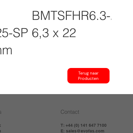
BMTSFHR6.3-22.
5-SP
6,3 x 22
mm
Terug naar
Producten
s
Contact
k
T: +44 (0) 141 647 7100
m
E:
sales@evofas.com