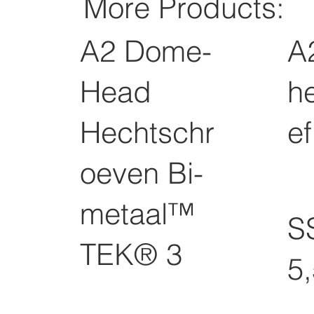
More Products:
A2 Dome-
A
Head
h
Hechtschr
ef
oeven Bi-
metaal™
S
TEK® 3
5,