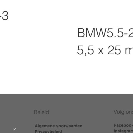
-3
BMW5.5-2
5,5 x 25 
Volg on
Beleid
Faceboo
Algemene voorwaarden
Instagra
Privacybeleid