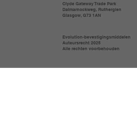
Clyde Gateway Trade Park
Dalmarnockweg, Rutherglen
Glasgow, G73 1AN
Evolution-bevestigingsmiddelen
Auteursrecht 2025
Alle rechten voorbehouden