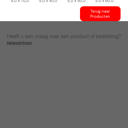
4,0 x 70,0
5,0 x 40,0
5,0 x 50,0
5,0 x 60,0
Terug naar
Producten
Heeft u een vraag over een product of bestelling?
Helpcentrum