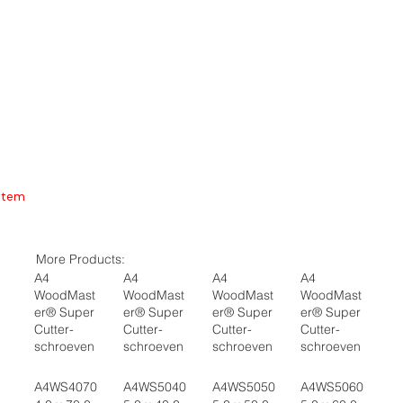
Item
More Products:
A4
A4
A4
A4
WoodMast
WoodMast
WoodMast
WoodMast
er® Super
er® Super
er® Super
er® Super
Cutter-
Cutter-
Cutter-
Cutter-
schroeven
schroeven
schroeven
schroeven
A4WS4070
A4WS5040
A4WS5050
A4WS5060