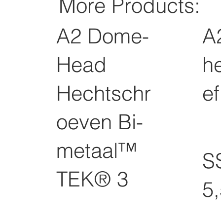
More Products:
A2 Dome-
A
Head
h
Hechtschr
ef
oeven Bi-
metaal™
S
TEK® 3
5,