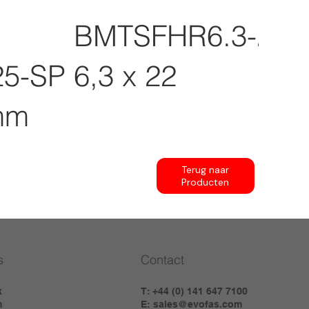
BMTSFHR6.3-22.
5-SP
6,3 x 22
mm
Terug naar
Producten
s
Contact
k
T: +44 (0) 141 647 7100
m
E:
sales@evofas.com