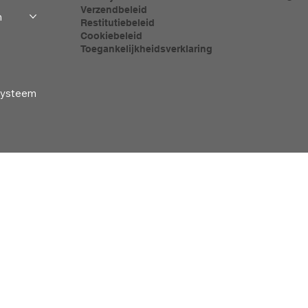
Verzendbeleid
m
Restitutiebeleid
Cookiebeleid
Toegankelijkheidsverklaring
-systeem