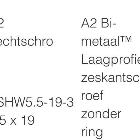
2
A2 Bi-
echtschro
metaal™
Laagprofi
zeskants
roef
SHW5.5-19-3
zonder
5 x 19
ring