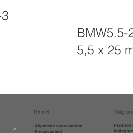
-3
BMW5.5-2
5,5 x 25 
Volg on
Beleid
Faceboo
Algemene voorwaarden
Instagra
Privacybeleid