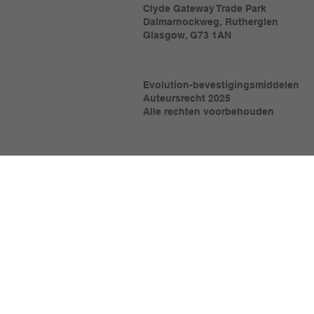
Clyde Gateway Trade Park
Dalmarnockweg, Rutherglen
Glasgow, G73 1AN
Evolution-bevestigingsmiddelen
Auteursrecht 2025
Alle rechten voorbehouden