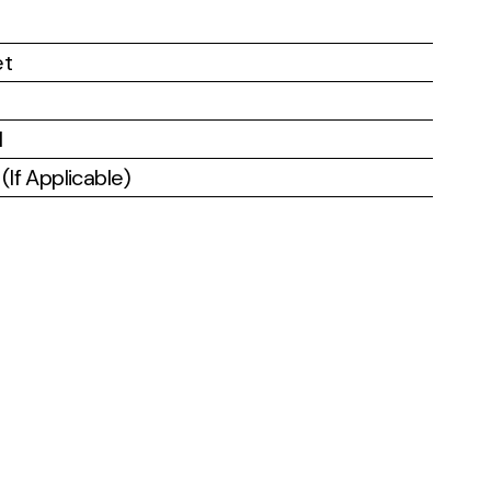
et
l
If Applicable)