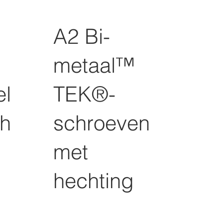
A2 Bi-
metaal™
el
TEK®-
ch
schroeven
met
hechting