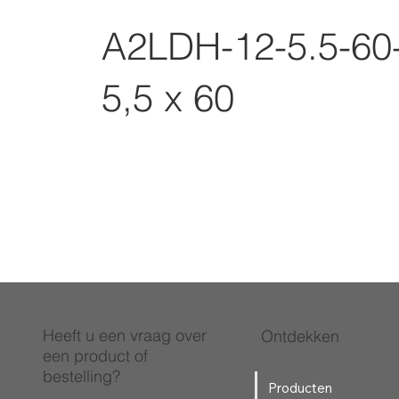
A2LDH-12-5.5-60
5,5 x 60
Heeft u een vraag over
Ontdekken
een product of
bestelling?
Producten