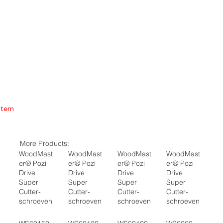
Item
More Products:
WoodMast
WoodMast
WoodMast
WoodMast
er® Pozi
er® Pozi
er® Pozi
er® Pozi
Drive
Drive
Drive
Drive
Super
Super
Super
Super
Cutter-
Cutter-
Cutter-
Cutter-
schroeven
schroeven
schroeven
schroeven