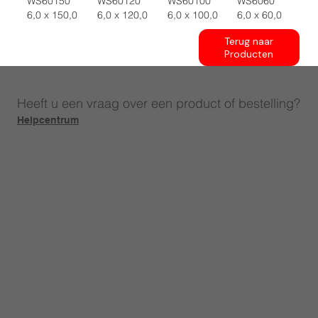
WS60150
WS60120
WS60100
WS6060
6,0 x 150,0
6,0 x 120,0
6,0 x 100,0
6,0 x 60,0
Terug naar
Producten
Heeft u een vraag over een product of bestelling?
Helpcentrum