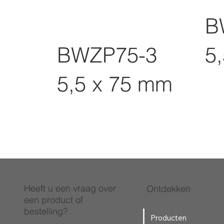
B
BWZP75-3
5
5,5 x 75 mm
Heeft u een vraag over
Ontdekken
een product of
bestelling?
Producten