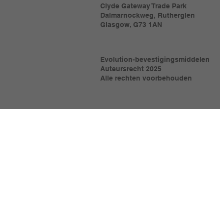
Clyde Gateway Trade Park
Dalmarnockweg, Rutherglen
Glasgow, G73 1AN
Evolution-bevestigingsmiddelen
Auteursrecht 2025
Alle rechten voorbehouden