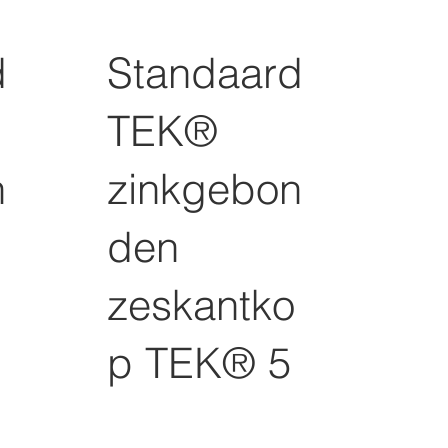
d
Standaard
TEK®
n
zinkgebon
den
zeskantko
p TEK® 5