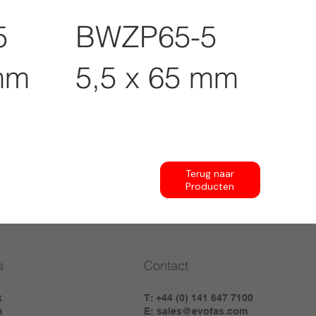
5
BWZP65-5
mm
5,5 x 65 mm
Terug naar
Producten
s
Contact
k
T: +44 (0) 141 647 7100
m
E:
sales@evofas.com