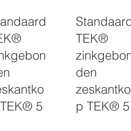
tandaard
Standaar
EK®
TEK®
inkgebon
zinkgebo
en
den
eskantko
zeskantko
 TEK® 5
p TEK® 5