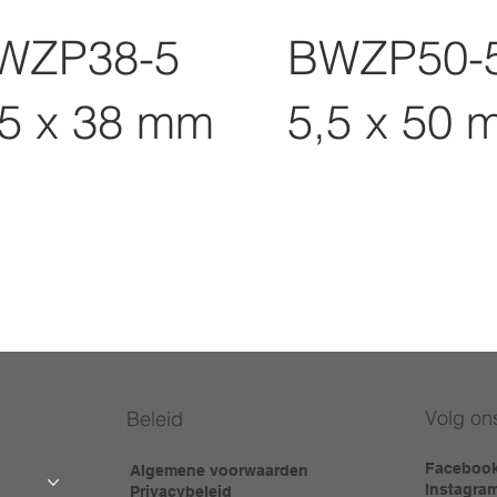
WZP38-5
BWZP50-
,5 x 38 mm
5,5 x 50 
Volg on
Beleid
Faceboo
Algemene voorwaarden
Instagra
Privacybeleid