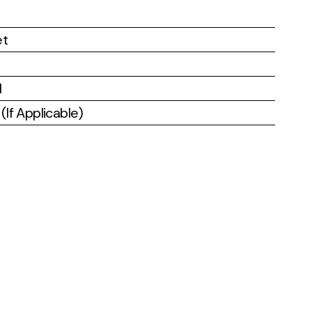
et
l
If Applicable)