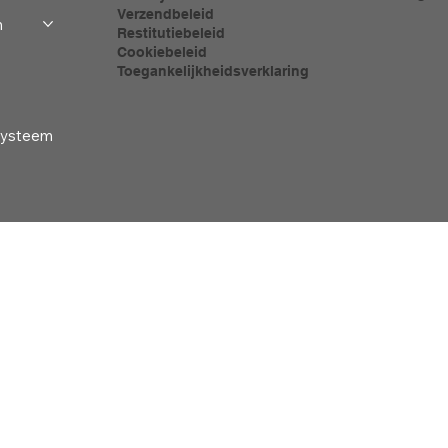
Verzendbeleid
m
Restitutiebeleid
Cookiebeleid
Toegankelijkheidsverklaring
-systeem