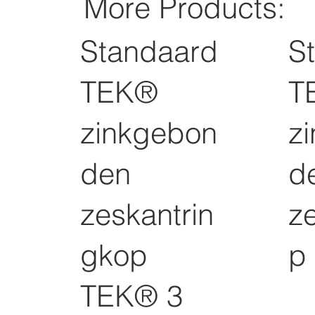
More Products:
Standaard
S
TEK®
T
zinkgebon
z
den
d
zeskantrin
z
gkop
p
TEK® 3