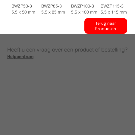
BWZP50-3
BWZP85-3
BWZP100-3
BWZP115-3
5,5 x 50 mm
5,5 x 85 mm
5,5 x 100 mm
5,5 x 115 mm
Terug naar
Producten
Heeft u een vraag over een product of bestelling?
Helpcentrum