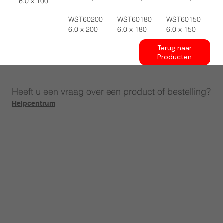
6.0 x 100
WST60200
WST60180
WST60150
6.0 x 200
6.0 x 180
6.0 x 150
Terug naar
Producten
Heeft u een vraag over een product of bestelling?
Helpcentrum