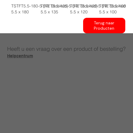
TSTFT5.5-180-5 (NL Stocked)
TSTFT5.5-135-5 (NL Stocked)
TSTFT5.5-120-5 (NL Stocked)
TSTFT5.5-100-5 
5.5 x 180
5.5 x 135
5.5 x 120
5.5 x 100
Terug naar
Producten
Heeft u een vraag over een product of bestelling?
Helpcentrum