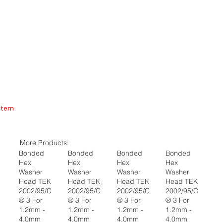
Item
More Products:
Bonded
Bonded
Bonded
Bonded
Hex
Hex
Hex
Hex
Washer
Washer
Washer
Washer
Head TEK
Head TEK
Head TEK
Head TEK
2002/95/C
2002/95/C
2002/95/C
2002/95/C
® 3 For
® 3 For
® 3 For
® 3 For
1.2mm -
1.2mm -
1.2mm -
1.2mm -
4.0mm
4.0mm
4.0mm
4.0mm