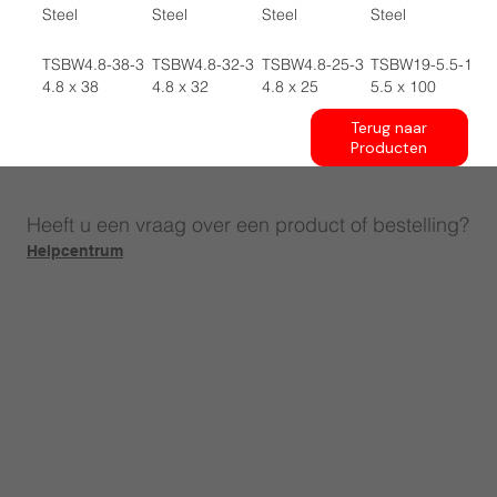
Steel
Steel
Steel
Steel
TSBW4.8-38-3
TSBW4.8-32-3
TSBW4.8-25-3
TSBW19-5.5-100
4.8 x 38
4.8 x 32
4.8 x 25
5.5 x 100
Terug naar
Producten
Heeft u een vraag over een product of bestelling?
Helpcentrum