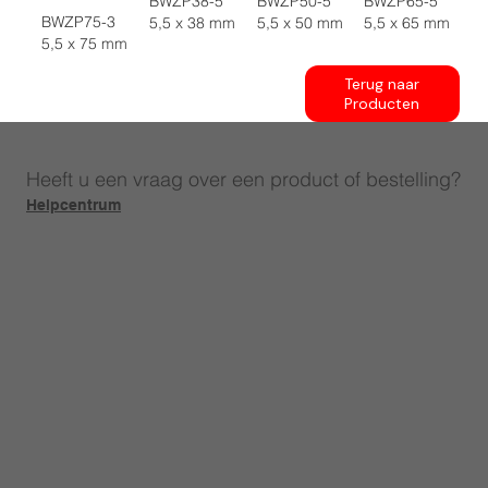
BWZP38-5
BWZP50-5
BWZP65-5
BWZP75-3
5,5 x 38 mm
5,5 x 50 mm
5,5 x 65 mm
5,5 x 75 mm
Terug naar
Producten
Heeft u een vraag over een product of bestelling?
Helpcentrum