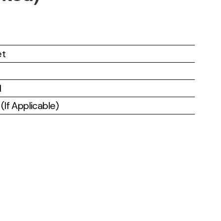
et
l
If Applicable)