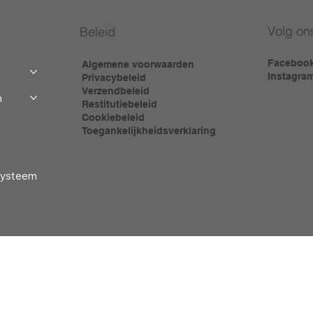
Volg on
Beleid
Faceboo
Algemene voorwaarden
Instagra
Privacybeleid
Verzendbeleid
m
Restitutiebeleid
Cookiebeleid
Toegankelijkheidsverklaring
-systeem