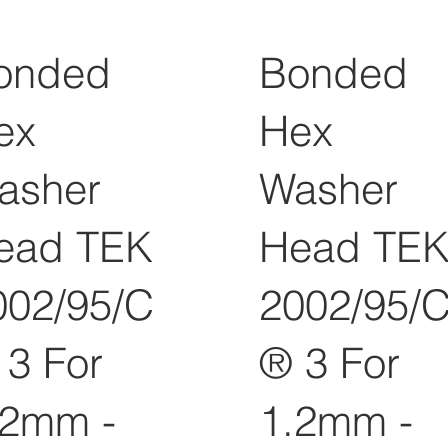
onded
Bonded
ex
Hex
asher
Washer
ead TEK
Head TE
002/95/C
2002/95/
 3 For
® 3 For
.2mm -
1.2mm -