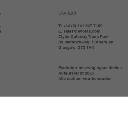
s
Contact
k
T: +44 (0) 141 647 7100
m
E:
sales@evofas.com
Clyde Gateway Trade Park
Dalmarnockweg, Rutherglen
Glasgow, G73 1AN
Evolution-bevestigingsmiddelen
Auteursrecht 2025
Alle rechten voorbehouden