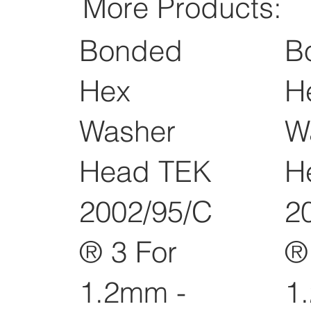
More Products:
Bonded
B
Hex
H
Washer
W
Head TEK
H
2002/95/C
2
® 3 For
®
1.2mm -
1