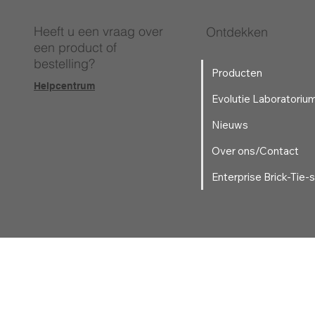
Heeft u een vraag over
Ontdekken
een product of
bestelling?
Producten
Helpcentrum
Evolutie Laboratoriu
Nieuws
Over ons/Contact
Enterprise Brick-Tie