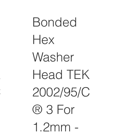
Bonded
Hex
Washer
K
Head TEK
C
2002/95/C
® 3 For
1.2mm -