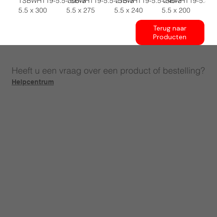
TSBWHT19-5.5-300-3
TSBWHT19-5.5-275-3
TSBWHT19-5.5-240-3
TSBWHT19-5.5-2
5.5 x 300
5.5 x 275
5.5 x 240
5.5 x 200
Terug naar
Producten
Heeft u een vraag over een product of bestelling?
Helpcentrum