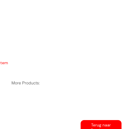
Item
More Products:
Terug naar