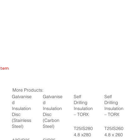
Item
More Products:
Galvanise
Galvanise
Self
Self
d
d
Drilling
Drilling
Insulation
Insulation
Insulation
Insulation
Disc
Disc
– TORX
– TORX
(Stainless
(Carbon
Steel)
Steel)
T25IS280
T25IS260
4.8 x280
4.8 x 260