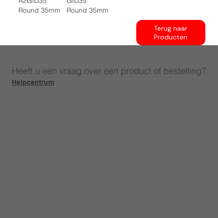
A2GID35
GID35
Round 35mm
Round 35mm
Terug naar
Producten
Heeft u een vraag over een product of bestelling?
Helpcentrum