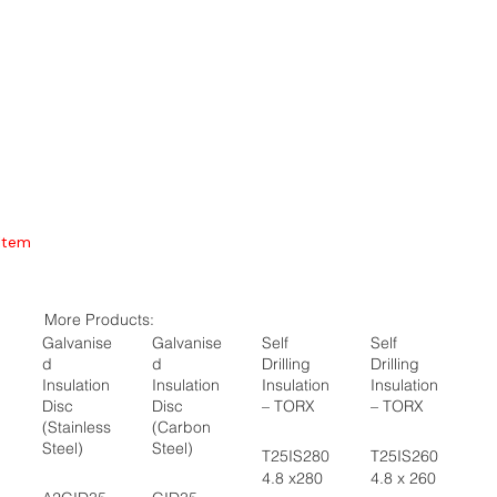
Item
More Products:
Galvanise
Galvanise
Self
Self
d
d
Drilling
Drilling
Insulation
Insulation
Insulation
Insulation
Disc
Disc
– TORX
– TORX
(Stainless
(Carbon
Steel)
Steel)
T25IS280
T25IS260
4.8 x280
4.8 x 260