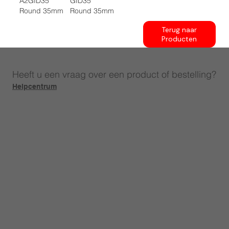
A2GID35
GID35
Round 35mm
Round 35mm
Terug naar
Producten
Heeft u een vraag over een product of bestelling?
Helpcentrum