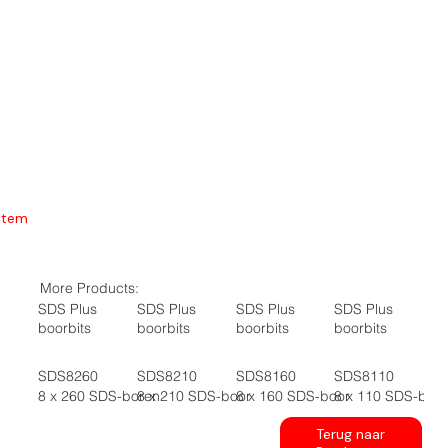
Item
More Products:
SDS Plus
SDS Plus
SDS Plus
SDS Plus
boorbits
boorbits
boorbits
boorbits
SDS8260
SDS8210
SDS8160
SDS8110
8 x 260 SDS-boren
8 x 210 SDS-boor
8 x 160 SDS-boor
8 x 110 SDS-boo
Terug naar