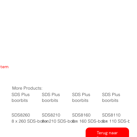
Item
More Products:
SDS Plus
SDS Plus
SDS Plus
SDS Plus
boorbits
boorbits
boorbits
boorbits
SDS8260
SDS8210
SDS8160
SDS8110
8 x 260 SDS-boren
8 x 210 SDS-boor
8 x 160 SDS-boor
8 x 110 SDS-boo
Terug naar