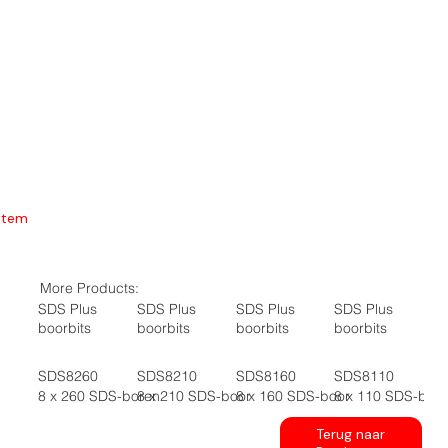
Item
More Products:
SDS Plus
SDS Plus
SDS Plus
SDS Plus
boorbits
boorbits
boorbits
boorbits
SDS8260
SDS8210
SDS8160
SDS8110
8 x 260 SDS-boren
8 x 210 SDS-boor
8 x 160 SDS-boor
8 x 110 SDS-boo
Terug naar