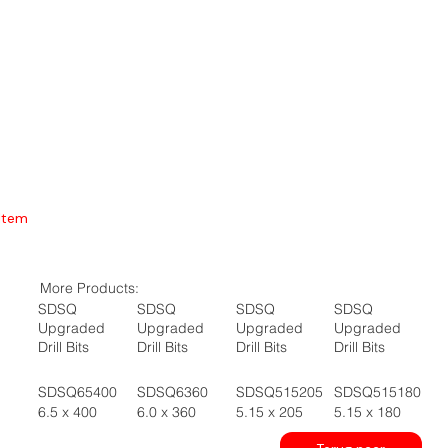
Item
More Products:
SDSQ
SDSQ
SDSQ
SDSQ
Upgraded
Upgraded
Upgraded
Upgraded
Drill Bits
Drill Bits
Drill Bits
Drill Bits
SDSQ65400
SDSQ6360
SDSQ515205
SDSQ515180
6.5 x 400
6.0 x 360
5.15 x 205
5.15 x 180