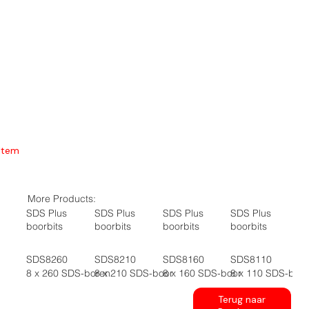
Item
More Products:
SDS Plus
SDS Plus
SDS Plus
SDS Plus
boorbits
boorbits
boorbits
boorbits
SDS8260
SDS8210
SDS8160
SDS8110
8 x 260 SDS-boren
8 x 210 SDS-boor
8 x 160 SDS-boor
8 x 110 SDS-boo
Terug naar