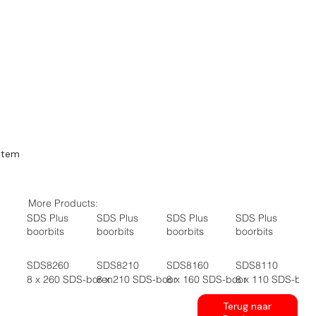
Item
More Products:
SDS Plus
SDS Plus
SDS Plus
SDS Plus
boorbits
boorbits
boorbits
boorbits
SDS8260
SDS8210
SDS8160
SDS8110
8 x 260 SDS-boren
8 x 210 SDS-boor
8 x 160 SDS-boor
8 x 110 SDS-boo
Terug naar