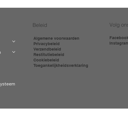
Volg on
Beleid
Faceboo
Algemene voorwaarden
Instagra
Privacybeleid
Verzendbeleid
m
Restitutiebeleid
Cookiebeleid
Toegankelijkheidsverklaring
-systeem