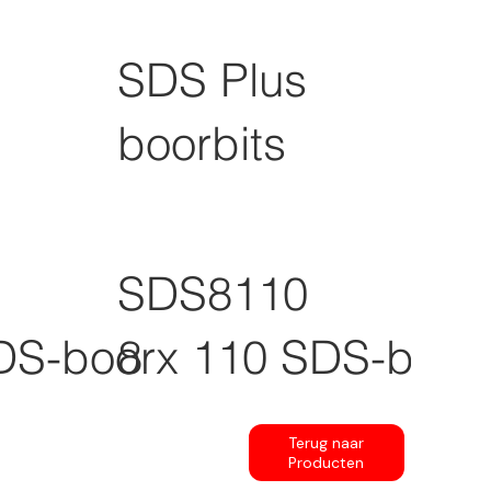
SDS Plus
boorbits
SDS8110
DS-boor
8 x 110 SDS-boor
Terug naar
Producten