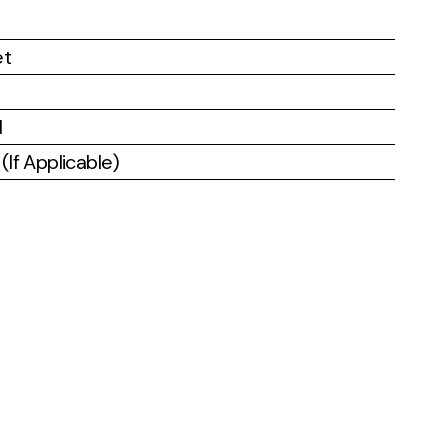
et
l
If Applicable)