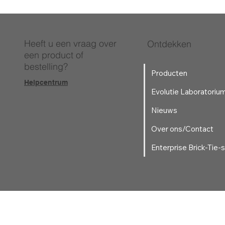
Heeft u een vraag over
Ontdekken
een product of
bestelling?
Producten
Helpcentrum
Evolutie Laboratoriu
Nieuws
Over ons/Contact
Enterprise Brick-Tie