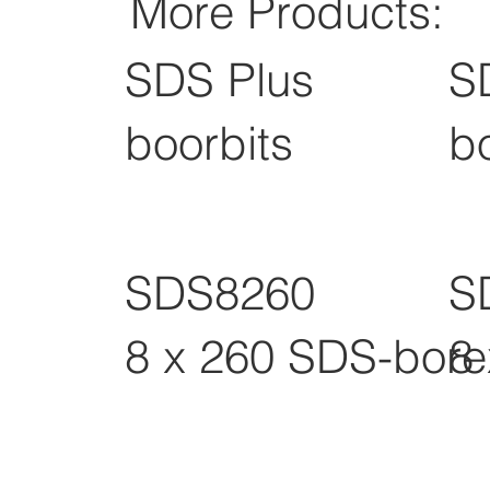
More Products:
SDS Plus
S
boorbits
b
SDS8260
S
8 x 260 SDS-bore
8