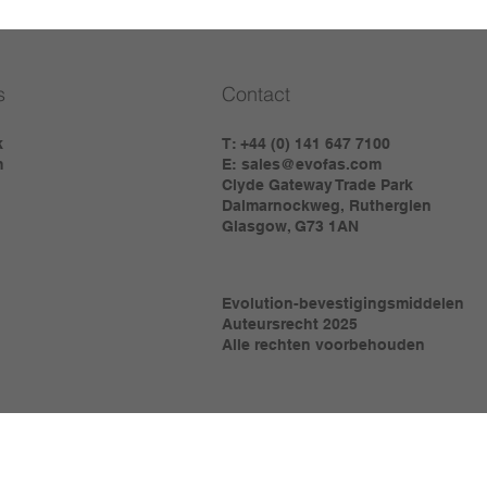
s
Contact
k
T: +44 (0) 141 647 7100
m
E:
sales@evofas.com
Clyde Gateway Trade Park
Dalmarnockweg, Rutherglen
Glasgow, G73 1AN
Evolution-bevestigingsmiddelen
Auteursrecht 2025
Alle rechten voorbehouden