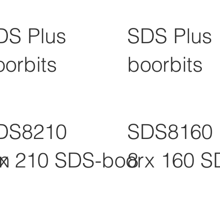
DS Plus
SDS Plus
oorbits
boorbits
DS8210
SDS8160
n
 x 210 SDS-boor
8 x 160 S