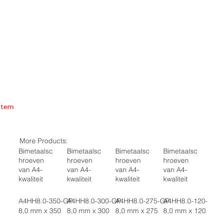
Item
More Products:
Bimetaalsc
Bimetaalsc
Bimetaalsc
Bimetaalsc
hroeven
hroeven
hroeven
hroeven
van A4-
van A4-
van A4-
van A4-
kwaliteit
kwaliteit
kwaliteit
kwaliteit
A4HH8.0-350-GP
A4HH8.0-300-GP
A4HH8.0-275-GP
A4HH8.0-120-GP
8,0 mm x 350
8,0 mm x 300
8,0 mm x 275
8,0 mm x 120