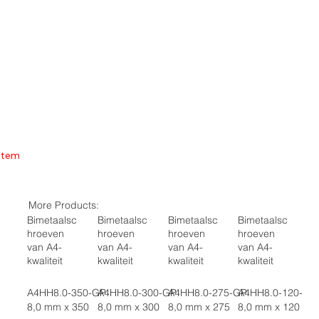
Item
More Products:
Bimetaalsc
Bimetaalsc
Bimetaalsc
Bimetaalsc
hroeven
hroeven
hroeven
hroeven
van A4-
van A4-
van A4-
van A4-
kwaliteit
kwaliteit
kwaliteit
kwaliteit
A4HH8.0-350-GP
A4HH8.0-300-GP
A4HH8.0-275-GP
A4HH8.0-120-GP
8,0 mm x 350
8,0 mm x 300
8,0 mm x 275
8,0 mm x 120