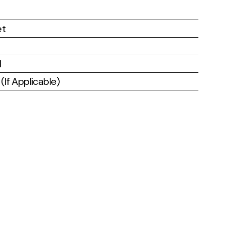
et
l
If Applicable)