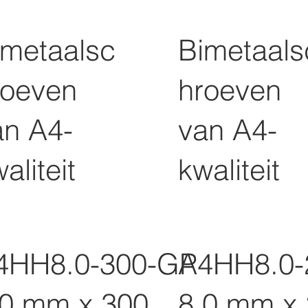
imetaalsc
Bimetaals
roeven
hroeven
an A4-
van A4-
aliteit
kwaliteit
4HH8.0-300-GP
A4HH8.0-
,0 mm x 300
8,0 mm x