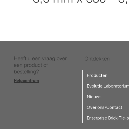
Heeft u een vraag over
Ontdekken
een product of
bestelling?
Producten
Helpcentrum
Evolutie Laboratoriu
Nieuws
Over ons/Contact
Enterprise Brick-Tie