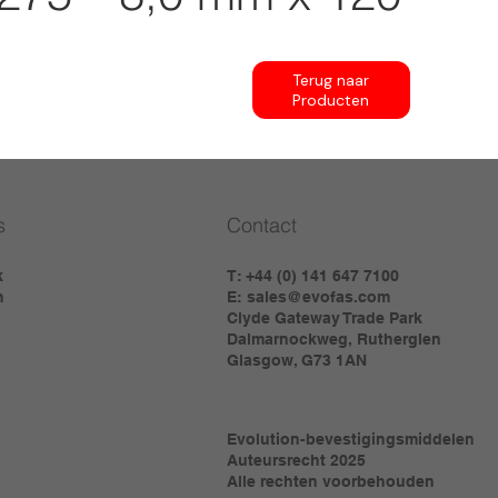
Terug naar
Producten
s
Contact
k
T: +44 (0) 141 647 7100
m
E:
sales@evofas.com
Clyde Gateway Trade Park
Dalmarnockweg, Rutherglen
Glasgow, G73 1AN
Evolution-bevestigingsmiddelen
Auteursrecht 2025
Alle rechten voorbehouden