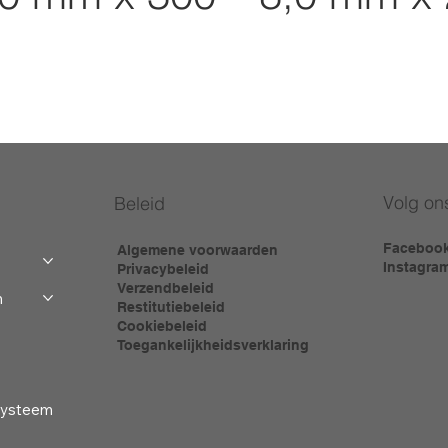
Volg on
Beleid
Faceboo
Algemene voorwaarden
Instagra
Privacybeleid
Verzendbeleid
m
Restitutiebeleid
Cookiebeleid
Toegankelijkheidsverklaring
-systeem