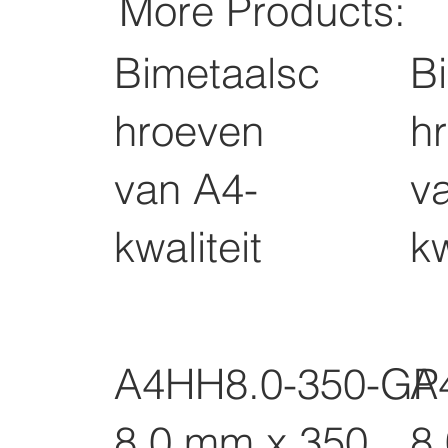
More Products:
Bimetaalsc
B
hroeven
h
van A4-
v
kwaliteit
kw
A4HH8.0-350-GP
A
8,0 mm x 350
8