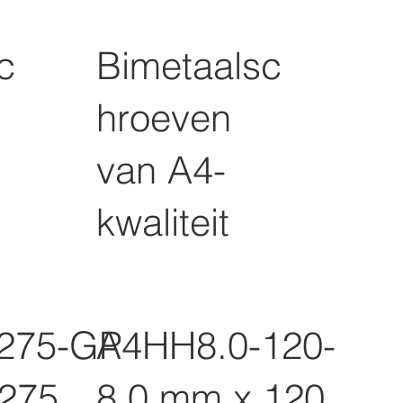
c
Bimetaalsc
hroeven
van A4-
kwaliteit
275-GP
A4HH8.0-120-GP
 275
8,0 mm x 120