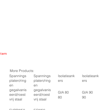
Item
More Products:
Spannings
Spannings
Isolatieank
Isolatieank
platen/ring
platen/ring
ers
ers
en
en
gegalvanis
gegalvanis
GIA 80
GIA 90
eerd/roest
eerd/roest
80
90
vrij staal
vrij staal