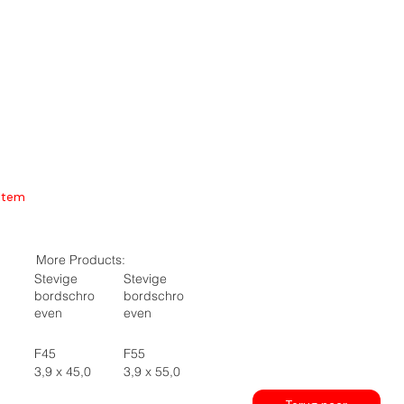
Item
More Products:
Stevige
Stevige
bordschro
bordschro
even
even
F45
F55
3,9 x 45,0
3,9 x 55,0