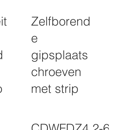
it
Zelfborend
e
d
gipsplaats
chroeven
o
met strip
CDWFDZ4.2-65