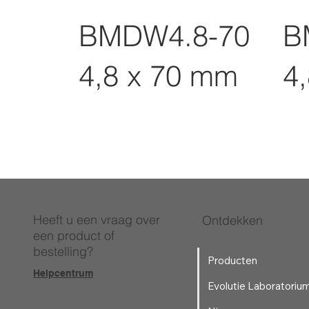
BMDW4.8-70
B
4,8 x 70 mm
4
Heeft u een vraag over
Ontdekken
een product of
bestelling?
Producten
Helpcentrum
Evolutie Laboratoriu