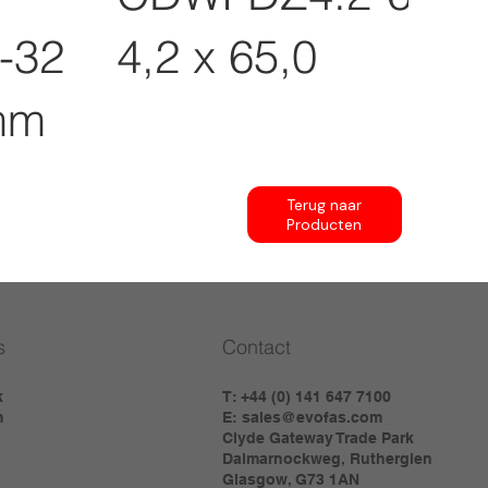
-32
4,2 x 65,0
mm
Terug naar
Producten
s
Contact
k
T: +44 (0) 141 647 7100
m
E:
sales@evofas.com
Clyde Gateway Trade Park
Dalmarnockweg, Rutherglen
Glasgow, G73 1AN