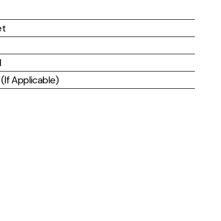
et
l
If Applicable)