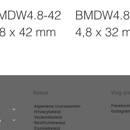
MDW4.8-42
BMDW4.8
,8 x 42 mm
4,8 x 32 
Volg on
Beleid
Faceboo
Algemene voorwaarden
Instagra
Privacybeleid
Verzendbeleid
m
Restitutiebeleid
Cookiebeleid