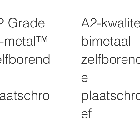
2 Grade
A2-kwalite
i-metal™
bimetaal
elfborend
zelfboren
e
laatschro
plaatschr
ef