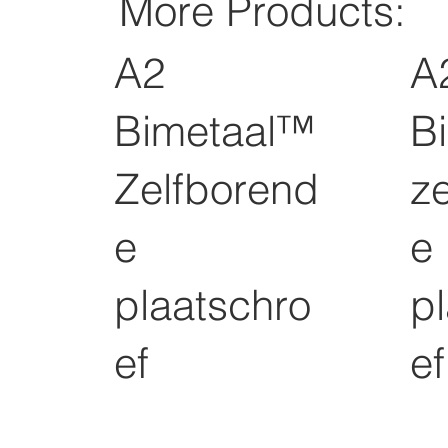
More Products:
A2
A
Bimetaal™
B
Zelfborend
z
e
e
plaatschro
p
ef
ef