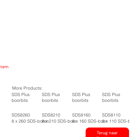
Item
More Products:
SDS Plus
SDS Plus
SDS Plus
SDS Plus
boorbits
boorbits
boorbits
boorbits
SDS8260
SDS8210
SDS8160
SDS8110
8 x 260 SDS-boren
8 x 210 SDS-boor
8 x 160 SDS-boor
8 x 110 SDS-boo
Terug naar