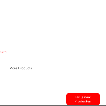
Item
More Products:
Terug naar
Producten