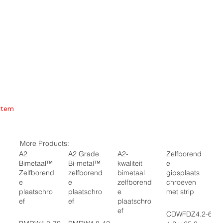
Item
More Products:
A2
A2 Grade
A2-
Zelfborend
Bimetaal™
Bi-metal™
kwaliteit
e
Zelfborend
zelfborend
bimetaal
gipsplaats
e
e
zelfborend
chroeven
plaatschro
plaatschro
e
met strip
ef
ef
plaatschro
ef
CDWFDZ4.2-65