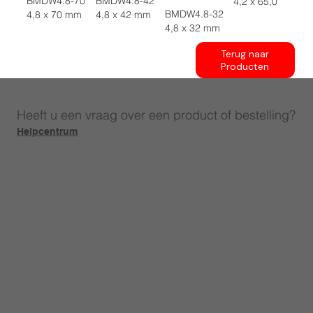
BMDW4.8-70
BMDW4.8-42
4,2 x 65,0
BMDW4.8-32
4,8 x 70 mm
4,8 x 42 mm
4,8 x 32 mm
Terug naar
Producten
Heeft u een vraag over een product of bestelling?
Helpcentrum