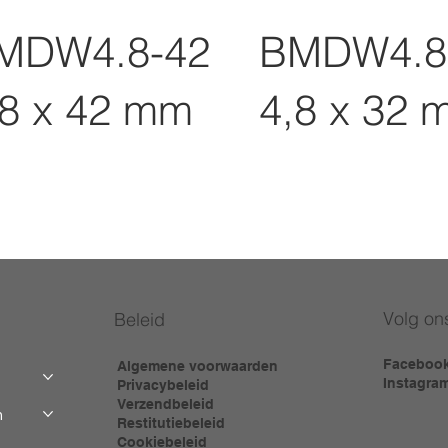
MDW4.8-42
BMDW4.8
,8 x 42 mm
4,8 x 32 
Volg on
Beleid
Faceboo
Algemene voorwaarden
Instagra
Privacybeleid
Verzendbeleid
m
Restitutiebeleid
Cookiebeleid