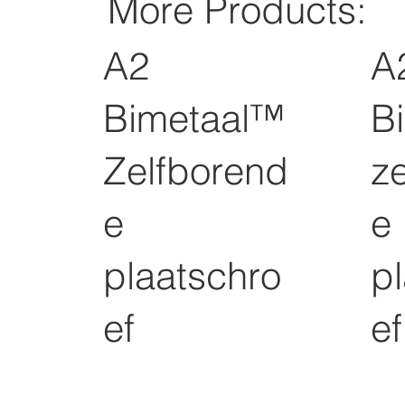
More Products:
A2
A
Bimetaal™
B
Zelfborend
z
e
e
plaatschro
p
ef
ef