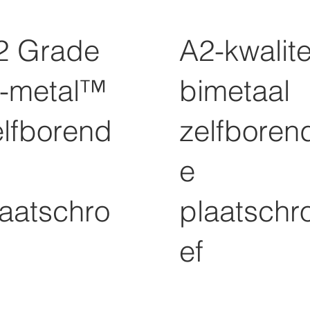
2 Grade
A2-kwalite
i-metal™
bimetaal
elfborend
zelfboren
e
laatschro
plaatschr
ef