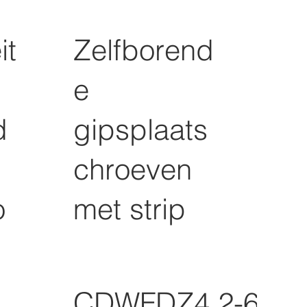
it
Zelfborend
e
d
gipsplaats
chroeven
o
met strip
CDWFDZ4.2-65