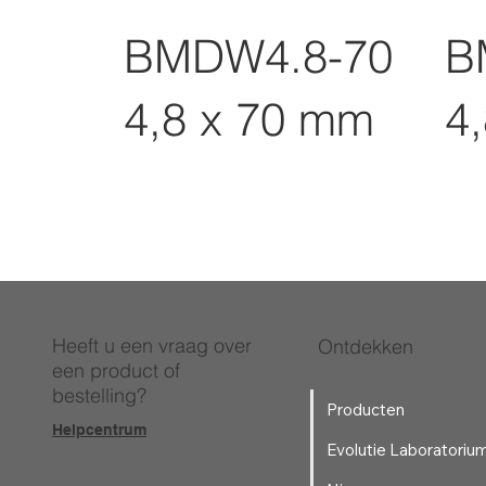
BMDW4.8-70
B
4,8 x 70 mm
4
Heeft u een vraag over
Ontdekken
een product of
bestelling?
Producten
Helpcentrum
Evolutie Laboratoriu