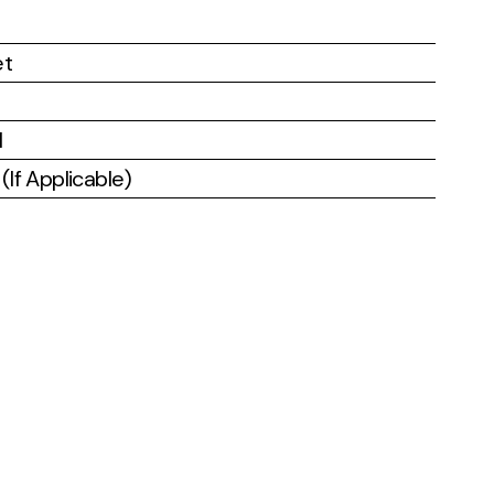
et
l
If Applicable)