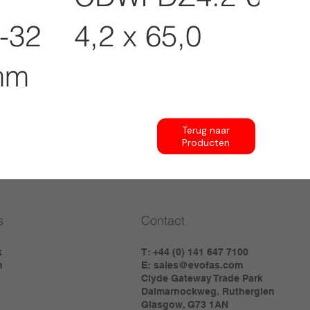
-32
4,2 x 65,0
mm
Terug naar
Producten
s
Contact
k
T: +44 (0) 141 647 7100
m
E:
sales@evofas.com
Clyde Gateway Trade Park
Dalmarnockweg, Rutherglen
Glasgow, G73 1AN