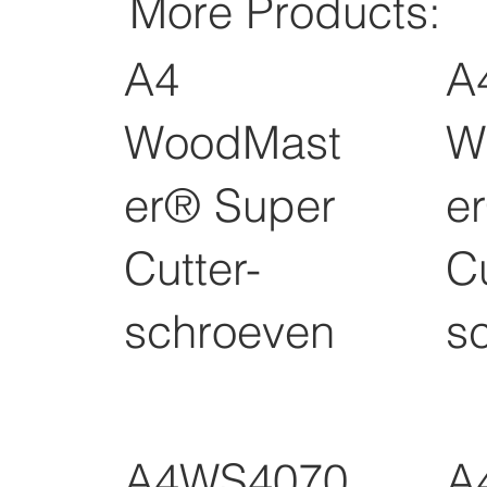
More Products:
A4
A
WoodMast
W
er® Super
e
Cutter-
Cu
schroeven
s
A4WS4070
A