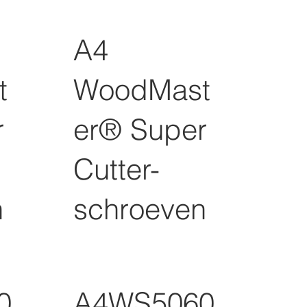
A4
t
WoodMast
r
er® Super
Cutter-
n
schroeven
0
A4WS5060