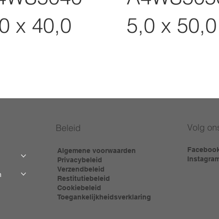
0 x 40,0
5,0 x 50,0
Volg on
Beleid
Faceboo
Algemene voorwaarden
Instagra
Privacybeleid
Verzendbeleid
m
Restitutiebeleid
Cookiebeleid
Toegankelijkheidsverklaring