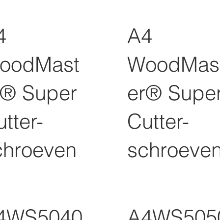
4
A4
oodMast
WoodMas
r® Super
er® Supe
tter-
Cutter-
chroeven
schroeve
4WS5040
A4WS505