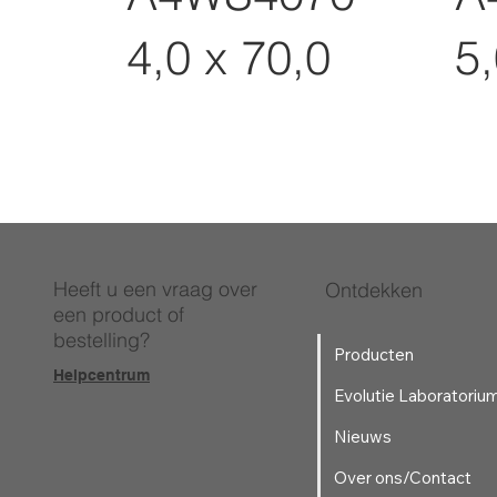
4,0 x 70,0
5,
Heeft u een vraag over
Ontdekken
een product of
bestelling?
Producten
Helpcentrum
Evolutie Laboratoriu
Nieuws
Over ons/Contact