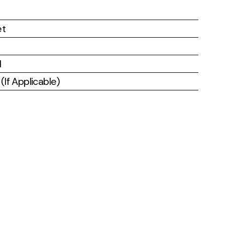
et
l
If Applicable)