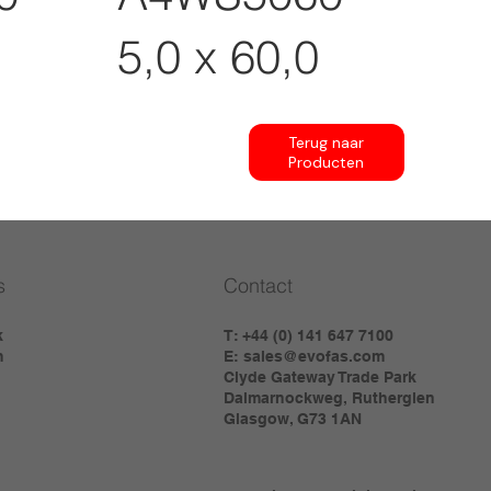
5,0 x 60,0
Terug naar
Producten
s
Contact
k
T: +44 (0) 141 647 7100
m
E:
sales@evofas.com
Clyde Gateway Trade Park
Dalmarnockweg, Rutherglen
Glasgow, G73 1AN