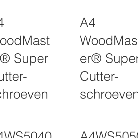
4
A4
oodMast
WoodMas
r® Super
er® Supe
tter-
Cutter-
chroeven
schroeve
4WS5040
A4WS505