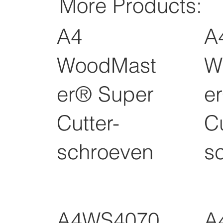
More Products:
A4
A
WoodMast
W
er® Super
e
Cutter-
Cu
schroeven
s
A4WS4070
A