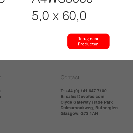
5,0 x 60,0
Terug naar
Producten
s
Contact
k
T: +44 (0) 141 647 7100
m
E:
sales@evofas.com
Clyde Gateway Trade Park
Dalmarnockweg, Rutherglen
Glasgow, G73 1AN