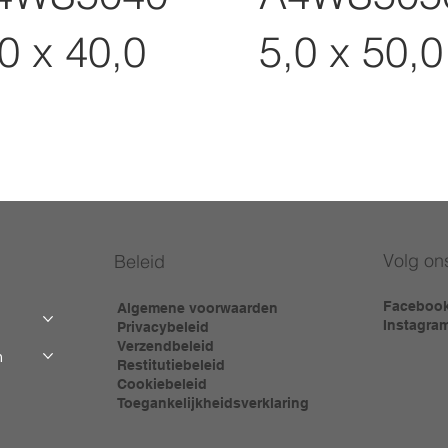
0 x 40,0
5,0 x 50,0
Volg on
Beleid
Faceboo
Algemene voorwaarden
Instagra
Privacybeleid
Verzendbeleid
m
Restitutiebeleid
Cookiebeleid
Toegankelijkheidsverklaring