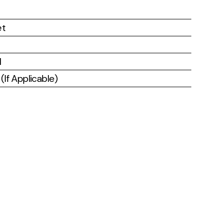
et
l
If Applicable)