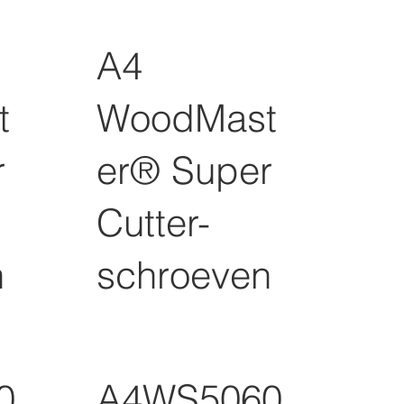
A4
t
WoodMast
r
er® Super
Cutter-
n
schroeven
0
A4WS5060