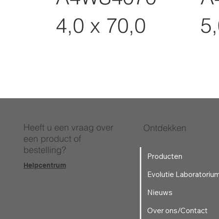
4,0 x 70,0
5,
Heeft u een vraag over
Ontdekken
een product of
bestelling?
Producten
Helpcentrum
Evolutie Laboratoriu
Nieuws
Over ons/Contact