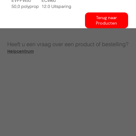
EVPPW50
ECW60
50,0 polyprop
12.0 Uitsparing
Terug naar
Producten
Heeft u een vraag over een product of bestelling?
Helpcentrum