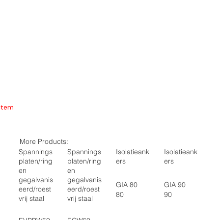
Item
More Products:
Spannings
Spannings
Isolatieank
Isolatieank
platen/ring
platen/ring
ers
ers
en
en
gegalvanis
gegalvanis
GIA 80
GIA 90
eerd/roest
eerd/roest
80
90
vrij staal
vrij staal