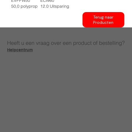
EVPPW50
ECW60
50,0 polyprop
12.0 Uitsparing
Terug naar
Producten
Heeft u een vraag over een product of bestelling?
Helpcentrum