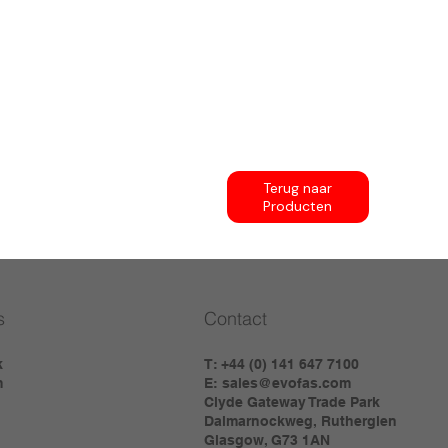
Terug naar
Producten
s
Contact
k
T: +44 (0) 141 647 7100
m
E:
sales@evofas.com
Clyde Gateway Trade Park
Dalmarnockweg, Rutherglen
Glasgow, G73 1AN